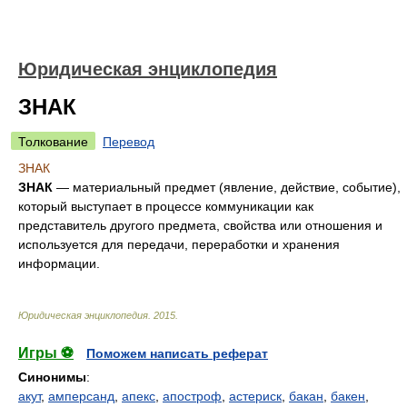
Юридическая энциклопедия
ЗНАК
Толкование
Перевод
ЗНАК
ЗНАК
— материальный предмет (явление, действие, событие),
который выступает в процессе коммуникации как
представитель другого предмета, свойства или отношения и
используется для передачи, переработки и хранения
информации.
Юридическая энциклопедия
.
2015
.
Игры ⚽
Поможем написать реферат
Синонимы
:
акут
,
амперсанд
,
апекс
,
апостроф
,
астериск
,
бакан
,
бакен
,