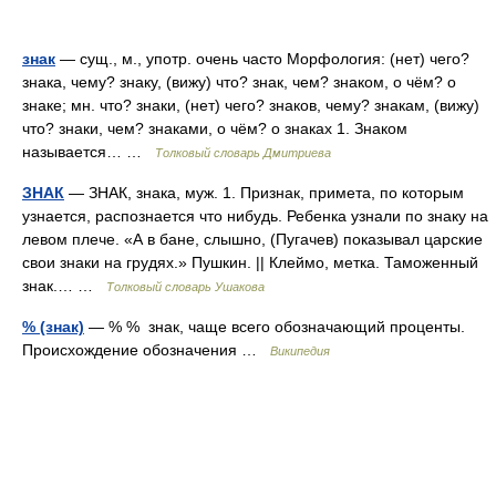
знак
— сущ., м., употр. очень часто Морфология: (нет) чего?
знака, чему? знаку, (вижу) что? знак, чем? знаком, о чём? о
знаке; мн. что? знаки, (нет) чего? знаков, чему? знакам, (вижу)
что? знаки, чем? знаками, о чём? о знаках 1. Знаком
называется… …
Толковый словарь Дмитриева
ЗНАК
— ЗНАК, знака, муж. 1. Признак, примета, по которым
узнается, распознается что нибудь. Ребенка узнали по знаку на
левом плече. «А в бане, слышно, (Пугачев) показывал царские
свои знаки на грудях.» Пушкин. || Клеймо, метка. Таможенный
знак.… …
Толковый словарь Ушакова
% (знак)
— % % знак, чаще всего обозначающий проценты.
Происхождение обозначения …
Википедия