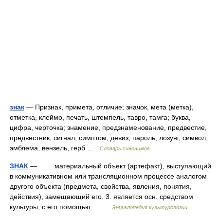
знак
— Признак, примета, отличие; значок, мета (метка),
отметка, клеймо, печать, штемпель, тавро, тамга; буква,
цифра, черточка; знамение, предзнаменование, предвестие,
предвестник, сигнал, симптом; девиз, пароль, лозунг, символ,
эмблема, вензель, герб …
Словарь синонимов
ЗНАК
— материальный объект (артефакт), выступающий
в коммуникативном или трансляционном процессе аналогом
другого объекта (предмета, свойства, явления, понятия,
действия), замещающий его. 3. является осн. средством
культуры, с его помощью… …
Энциклопедия культурологии