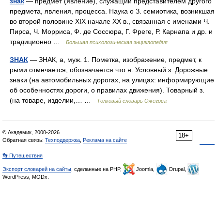
знак
— предмет (явление), служащий представителем другого
предмета, явления, процесса. Наука о З. семиотика, возникшая
во второй половине XIX начале ХХ в., связанная с именами Ч.
Пирса, Ч. Морриса, Ф. де Соссюра, Г. Фреге, Р. Карнапа и др. и
традиционно …
Большая психологическая энциклопедия
ЗНАК
— ЗНАК, а, муж. 1. Пометка, изображение, предмет, к
рыми отмечается, обозначается что н. Условный з. Дорожные
знаки (на автомобильных дорогах, на улицах: информирующие
об особенностях дороги, о правилах движения). Товарный з.
(на товаре, изделии,… …
Толковый словарь Ожегова
© Академик, 2000-2026
18+
Обратная связь:
Техподдержка
,
Реклама на сайте
👣 Путешествия
Экспорт словарей на сайты
, сделанные на PHP,
Joomla,
Drupal,
WordPress, MODx.