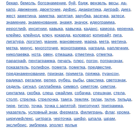
бекар
,
бемоль
,
богознамение
,
буй
,
бэдж
,
вензель
,
весы
,
да-
капо
,
движение
,
двоеточие
,
дефис
,
диакритика
,
диграф
,
диез
,
жест
,
заметина
,
заметка
,
запятая
,
зарубка
,
засечка
,
затеси
,
знамение
,
знаменование
,
знамя
,
значок
,
идеограмма
,
иероглиф
,
инсигнии
,
кавыка
,
кавычка
,
каданс
,
камора
,
керенка
,
клеймо
,
клейнод
,
ключ
,
кокарда
,
коловрат
,
копирайт
,
лига
,
лигатура
,
логотип
,
мание
,
мановение
,
марка
,
мета
,
метина
,
метка
,
минус
,
многоточие
,
монограмма
,
награда
,
наплечник
,
николаевка
,
нота
,
овен
,
отмашка
,
отметина
,
отметка
,
параграф
,
пентаграмма
,
печать
,
плюс
,
погон
,
погранзнак
,
показатель
,
полифон
,
помета
,
пометка
,
предвестие
,
предзнаменование
,
признак
,
примета
,
пряжка
,
пуансон
,
радикал
,
регалии
,
репер
,
рубец
,
рыбы
,
свастика
,
светознак
,
седиль
,
сигнал
,
силлабема
,
символ
,
симптом
,
симтом
,
синтагма
,
скобка
,
слеш
,
смайлик
,
собачка
,
спецзнак
,
стела
,
столп
,
стрелка
,
стрелочка
,
тамга
,
темляк
,
тилак
,
тилук
,
тильда
,
тире
,
титло
,
точка
,
точка с запятой
,
тригопункт
,
триграмма
,
указатель
,
условный знак
,
фермата
,
филигрань
,
флаг
,
хрома
,
циркумфлекс
,
цитрага
,
черточка
,
шифр
,
шпала
,
шрам
,
экслибрис
,
эмблема
,
эполет
,
ярлык